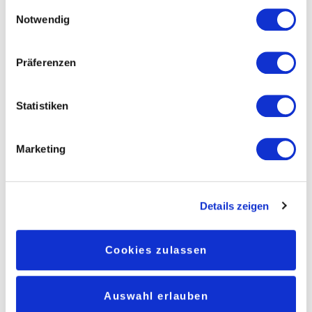
sie im Rahmen Ihrer Nutzung der Dienste gesammelt
Einwilligungsauswahl
haben. Sie geben Einwilligung zu unseren Cookies, wenn
Notwendig
Sie unsere Webseite weiterhin nutzen.
Präferenzen
Statistiken
Marketing
Details zeigen
Cookies zulassen
Auswahl erlauben