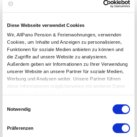
Diese Webseite verwendet Cookies
Wir, AllPano Pension & Ferienwohnungen, verwenden
Cookies, um Inhalte und Anzeigen zu personalisieren,
Funktionen für soziale Medien anbieten zu können und
die Zugriffe auf unsere Website zu analysieren.
Außerdem geben wir Informationen zu Ihrer Verwendung
unserer Website an unsere Partner für soziale Medien,
Werbung und Analysen weiter. Unsere Partner führen
diese Informationen möglicherweise mit weiteren Daten
zusammen, die Sie ihnen bereitgestellt haben oder die
sie im Rahmen Ihrer Nutzung der Dienste gesammelt
Einwilligungsauswahl
haben. Sie geben Einwilligung zu unseren Cookies, wenn
Notwendig
Sie unsere Webseite weiterhin nutzen.
Präferenzen