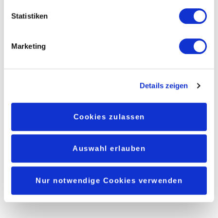
Name, E-Mail-Adresse und Website in diesem Browser für
Statistiken
meinen nächsten Kommentar speichern.
Marketing
Details zeigen
Cookies zulassen
search
Auswahl erlauben
Recent Posts
Nur notwendige Cookies verwenden
Radtouren mit Kindern